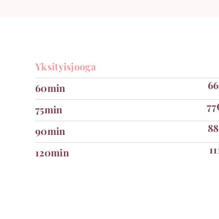
Yksityisjooga
6
60min
77
75min
8
90min
11
120min