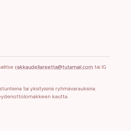
ailitse
r
akkaudellareetta@tutamail.com
tai IG
stunteina tai yksityisinä ryhmävarauksina.
yhteydenottolomakkeen kautta.