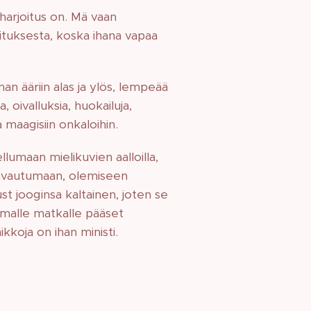
harjoitus on. Mä vaan
oituksesta, koska ihana vapaa
an ääriin alas ja ylös, lempeää
, oivalluksia, huokailuja,
 maagisiin onkaloihin.
umaan mielikuvien aalloilla,
n avautumaan, olemiseen
t jooginsa kaltainen, joten se
oimalle matkalle pääset
ikkoja on ihan ministi.