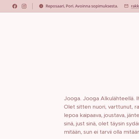
Reposaari, Pori. Avoinna sopimuksesta.
rak
Jooga. Jooga Alkulähteellä. Iha
Olet sitten nuori, varttunut, r
lepoa kaipaava, joustava, jäntev
sinä, just sinä, olet täysin syd
mitään, sun ei tarvii olla mitä