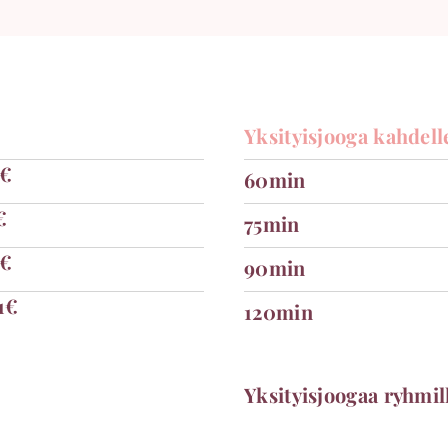
Yksityisjooga kahdell
6€
60min
€
75min
8€
90min
1€
120min
Yksityisjoogaa ryhmil