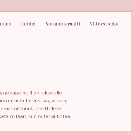
ulaus
Hoidot
Solumineraalit
Yhteystiedot
jokaiselle. Ihan jokaiselle.
untoutusta tarvitseva, virkeä,
, maadoittunut, liihotteleva,
sata mitään, sun ei tarvii tietää