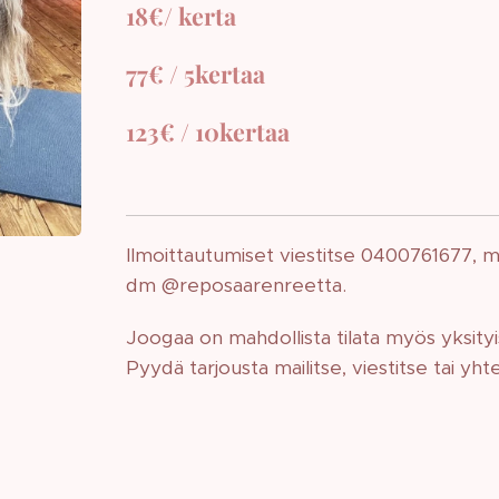
18€/ kerta
77€ / 5kertaa
123€ / 10kertaa
Ilmoittautumiset viestitse 0400761677, m
dm @reposaarenreetta.
Joogaa on mahdollista tilata myös yksityi
Pyydä tarjousta mailitse, viestitse tai 