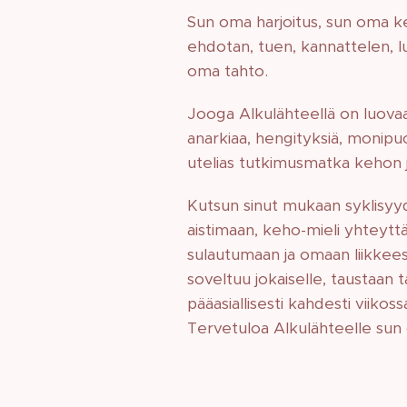
Sun oma harjoitus, sun oma ke
ehdotan, tuen, kannattelen, lu
oma tahto.
Jooga Alkulähteellä on luovaa 
anarkiaa, hengityksiä, monipuoli
utelias tutkimusmatka kehon ja 
Kutsun sinut mukaan syklisyyd
aistimaan, keho-mieli yhteytt
sulautumaan ja omaan liikkees
soveltuu jokaiselle, taustaan 
pääasiallisesti kahdesti viikos
Tervetuloa Alkulähteelle sun 