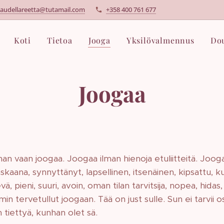
kaudellareetta@tutamail.com
+358 400 761 677
Koti
Tietoa
Jooga
Yksilövalmennus
Do
Joogaa
n vaan joogaa. Joogaa ilman hienoja etuliitteitä. Joogaa 
askaana, synnyttänyt, lapsellinen, itsenäinen, kipsattu, k
ä, pieni, suuri, avoin, oman tilan tarvitsija, nopea, hidas
ämin tervetullut joogaan. Tää on just sulle. Sun ei tarvii o
än tiettyä, kunhan olet sä.