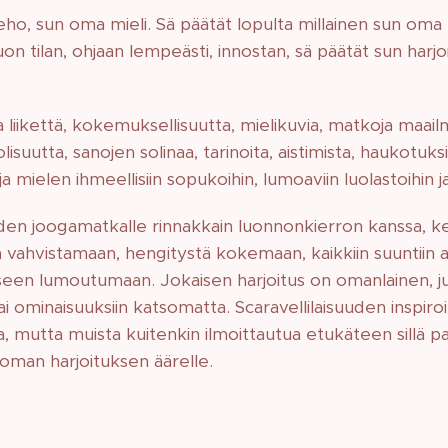
ho, sun oma mieli. Sä päätät lopulta millainen sun oma 
on tilan, ohjaan lempeästi, innostan, sä päätät sun harj
liikettä, kokemuksellisuutta, mielikuvia, matkoja maailm
suutta, sanojen solinaa, tarinoita, aistimista, haukotuksia
mielen ihmeellisiin sopukoihin, lumoaviin luolastoihin ja
en joogamatkalle rinnakkain luonnonkierron kanssa, kell
ä vahvistamaan, hengitystä kokemaan, kaikkiin suuntii
een lumoutumaan. Jokaisen harjoitus on omanlainen, jus
tai ominaisuuksiin katsomatta. Scaravellilaisuuden inspir
sa, mutta muista kuitenkin ilmoittautua etukäteen sillä pa
oman harjoituksen äärelle.