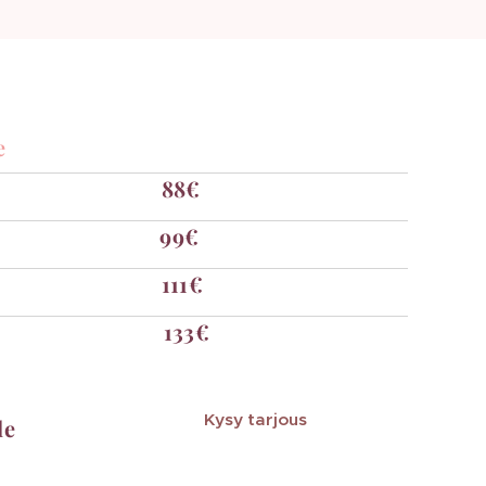
e
88€
99€
111€
133€
Kysy tarjous
le