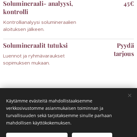
Solumineraali- analyysi,
45€
kontrolli
Kontrollianalyysi solumineraalien
aloituksen jälkeen.
Solumineraalit tutuksi
Pyydä
tarjous
Luennot ja ryhmävaraukset
sopimuksen mukaan.
Käytämme evästeitä mahdollistaaksemme
verkkosivustomme asianmukaisen toiminnan ja
turvallisuuden sekä tarjotaksemme sinulle parhaan
© 2025 Rakkaudella Reetta
Y-tunnus 2034260-6
mahdollisen käyttökokemuksen.
Kaikki oikeudet pidätetään