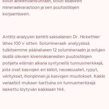
solun aineenvaihduntaan, solun sisäiseen
mineraalivarastoon ja sen puutostilojen
korjaamiseen.
Antlitz-analyysin kehitti saksalainen Dr. Hickethier
lähes 100 v. sitten. Solumineraali- analyysissä
tulkitsemme päänalueen 12 solumineraalin ja solujen
sisällä olevien kivennäisaineiden puutostilojen
pohjalta elämän aikana syntyneitä tunnusmerkkejä,
joita ovat kasvojen eri kiillot, rasvaisuudet, rypyt,
väritykset, ihonpinnan ja kasvojen muutokset. Kaikki
variaatiot mukaan luettuina on tunnusmerkkejä
laskettu löytyvän kaikkiaan 144.