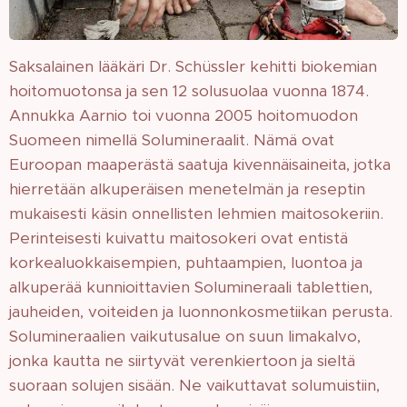
Saksalainen lääkäri Dr. Schüssler kehitti biokemian
hoitomuotonsa ja sen 12 solusuolaa vuonna 1874.
Annukka Aarnio toi vuonna 2005 hoitomuodon
Suomeen nimellä Solumineraalit. Nämä ovat
Euroopan maaperästä saatuja kivennäisaineita, jotka
hierretään alkuperäisen menetelmän ja reseptin
mukaisesti käsin onnellisten lehmien maitosokeriin.
Perinteisesti kuivattu maitosokeri ovat entistä
korkealuokkaisempien, puhtaampien, luontoa ja
alkuperää kunnioittavien Solumineraali tablettien,
jauheiden, voiteiden ja luonnonkosmetiikan perusta.
Solumineraalien vaikutusalue on suun limakalvo,
jonka kautta ne siirtyvät verenkiertoon ja sieltä
suoraan solujen sisään. Ne vaikuttavat solumuistiin,