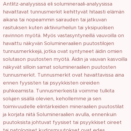
Antlitz-analyysissä eli solumineraali-analyysissa
havaittavat tunnusmerkit kehittyvät hitaasti elämän
aikana tai nopeammin sairauden tai jatkuvan
rasituksen kuten aktiiviurheilun tai yksipuolisen
ravinnon myötä. Myös vastasyntyneillä vauvoilla on
havaittu näkyvän Solumineraalien puutostilojen
tunnusmerkkejä, jotka ovat syntyneet äidin omien
solutason puutosten myötä. Äidin ja vauvan kasvoilla
näkyvät silloin samat solumineraalien puutosten
tunnusmerkit. Tunnusmerkit ovat havaittavissa aina
ennen fyysisten tai psyykkisten oireiden
puhkeamista. Tunnusmerkeistä voimme tulkita
solujen sisällä olevien, kehollemme ja sen
toimivuudelle elintärkeiden mineraalien puutostilat
ja korjata niitä Solumineraalien avulla, ennenkuin
puutoksista johtuvat fyysiset tai psyykkiset oireet
tai patologiset kudosmuutokset ovat edes