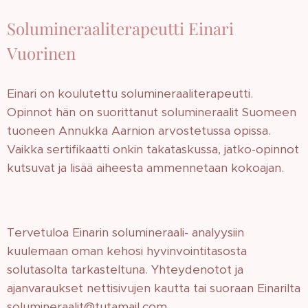
Solumineraaliterapeutti Einari
Vuorinen
Einari on koulutettu solumineraaliterapeutti.
Opinnot hän on suorittanut solumineraalit Suomeen
tuoneen Annukka Aarnion arvostetussa opissa.
Vaikka sertifikaatti onkin takataskussa, jatko-opinnot
kutsuvat ja lisää aiheesta ammennetaan kokoajan.
Tervetuloa Einarin solumineraali- analyysiin
kuulemaan oman kehosi hyvinvointitasosta
solutasolta tarkasteltuna. Yhteydenotot ja
ajanvaraukset nettisivujen kautta tai suoraan Einarilta
solumineraalit@tutamail.com